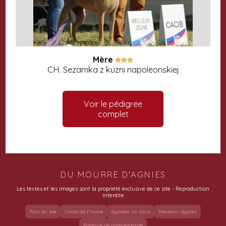
Mère
CH. Sezamka z kuzni napoleonskiej
Voir le pédigree
complet
DU MOURRE D'AGNIES
Les textes et les images sont la propriété exclusive de ce site - Reproduction
Interdite
Plan du site
Chiots de France
Signaler un abus
Mentions légales
Politique de confidentialité