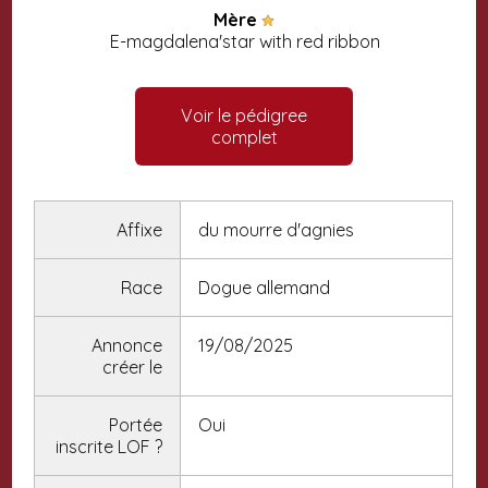
Mère
E-magdalena'star with red ribbon
Voir le pédigree
complet
Affixe
du mourre d'agnies
Race
Dogue allemand
Annonce
19/08/2025
créer le
Portée
Oui
inscrite LOF
?