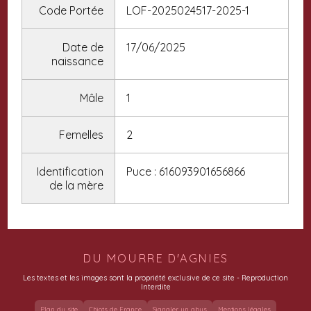
Code Portée
LOF-2025024517-2025-1
Date de
17/06/2025
naissance
Mâle
1
Femelles
2
Identification
Puce : 616093901656866
de la mère
DU MOURRE D'AGNIES
Les textes et les images sont la propriété exclusive de ce site - Reproduction
Interdite
Plan du site
Chiots de France
Signaler un abus
Mentions légales